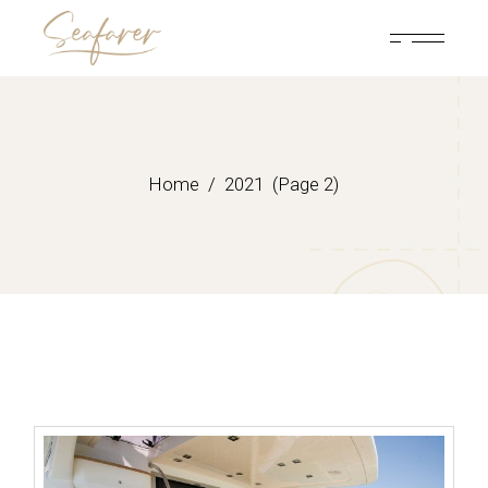
Skip
to
the
content
Home
2021
(Page 2)